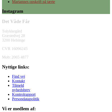
Mariannes opskrift på tærte
Instagram
Det Våde Får
Tolykkegård
Græstedvej 28
3200 Helsinge
CVR 16096245
Mob: 2065 4877
Nyttige links:
Find vej
Kontakt
Tilmeld
nyhedsbrev
Kontrolrapport
Persondatapolitik
Vi er medlem af: