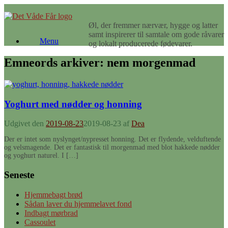
Gå
til
Øl, der fremmer nærvær, hygge og latter
indhold
samt inspirerer til samtale om gode råvarer
Menu
og lokalt producerede fødevarer.
Emneords arkiver:
nem morgenmad
Yoghurt med nødder og honning
Udgivet den
2019-08-23
2019-08-23
af
Dea
Der er intet som nyslynget/nypresset honning. Det er flydende, velduftende
og velsmagende. Det er fantastisk til morgenmad med blot hakkede nødder
og yoghurt naturel. I […]
Seneste
Hjemmebagt brød
Sådan laver du hjemmelavet fond
Indbagt mørbrad
Cassoulet