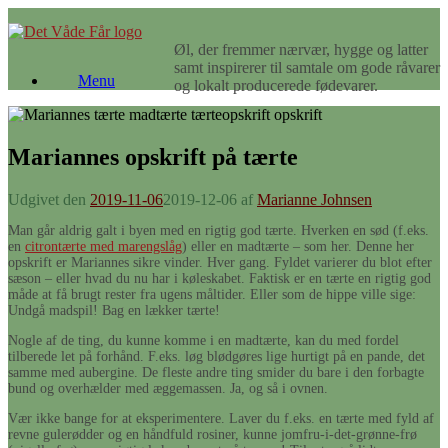
Gå
til
Øl, der fremmer nærvær, hygge og latter
indhold
samt inspirerer til samtale om gode råvarer
Menu
og lokalt producerede fødevarer.
Mariannes opskrift på tærte
Udgivet den
2019-11-06
2019-12-06
af
Marianne Johnsen
Man går aldrig galt i byen med en rigtig god tærte. Hverken en sød (f.eks.
en
citrontærte med marengslåg
) eller en madtærte – som her. Denne her
opskrift er Mariannes sikre vinder. Hver gang. Fyldet varierer du blot efter
sæson – eller hvad du nu har i køleskabet. Faktisk er en tærte en rigtig god
måde at få brugt rester fra ugens måltider. Eller som de hippe ville sige:
Undgå madspil! Bag en lækker tærte!
Nogle af de ting, du kunne komme i en madtærte, kan du med fordel
tilberede let på forhånd. F.eks. løg blødgøres lige hurtigt på en pande, det
samme med aubergine. De fleste andre ting smider du bare i den forbagte
bund og overhælder med æggemassen. Ja, og så i ovnen.
Vær ikke bange for at eksperimentere. Laver du f.eks. en tærte med fyld af
revne gulerødder og en håndfuld rosiner, kunne jomfru-i-det-grønne-frø