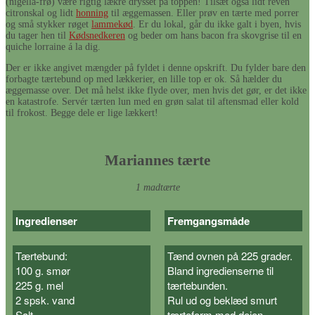
(nigella-frø) være rigtig lækre drysset på toppen! Tilsæt også lidt reven
citronskal og lidt
honning
til æggemassen. Eller prøv en tærte med porrer
og små stykker røget
lammekød
. Er du lokal, går du ikke galt i byen, hvis
du tager hen til
Kødsnedkeren
og beder om hans bacon fra skovgrise til en
quiche lorraine á la dig.
Der er ikke angivet mængder på fyldet i denne opskrift. Du fylder bare den
forbagte tærtebund op med lækkerier, en lille top er ok. Så hælder du
æggemasse over. Det må helst ikke flyde over, men hvis det gør, er det ikke
en katastrofe. Servér tærten lun med en grøn salat til aftensmad eller kold
til frokost. Begge dele er lige lækkert!
Mariannes tærte
1 madtærte
Ingredienser
Fremgangsmåde
Tærtebund:
Tænd ovnen på 225 grader.
100 g. smør
Bland ingredienserne til
225 g. mel
tærtebunden.
2 spsk. vand
Rul ud og beklæd smurt
Salt
tærteform med dejen.