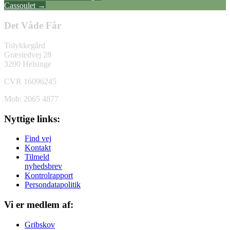
Cassoulet
→
Det Våde Får
Tolykkegård
Græstedvej 28
3200 Helsinge
CVR 16096245
Mob: 2065 4877
Nyttige links:
Find vej
Kontakt
Tilmeld
nyhedsbrev
Kontrolrapport
Persondatapolitik
Vi er medlem af:
Gribskov