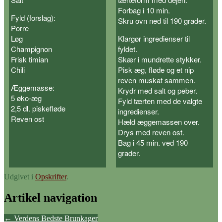
Forbag i 10 min.
Fyld (forslag):
Skru ovn ned til 190 grader.
Porre
Løg
Klargør ingredienser til
Champignon
fyldet.
Frisk timian
Skær i mundrette stykker.
Chili
Pisk æg, fløde og et nip
reven muskat sammen.
Æggemasse:
Krydr med salt og peber.
5 øko-æg
Fyld tærten med de valgte
2,5 dl. piskefløde
ingredienser.
Reven ost
Hæld æggemassen over.
Drys med reven ost.
Bag i 45 min. ved 190
grader.
Udgivet i
Opskrifter
.
Artikel navigation
←
Verdens Bedste Brunkager