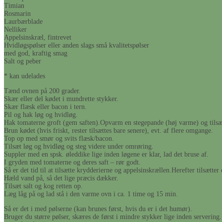
Timian
Rosmarin
Laurbærblade
Nelliker
Appelsinskræl, fintrevet
Hvidløgspølser eller anden slags små kvalitetspølser
med god, kraftig smag
Salt og peber
* kan udelades
Tænd ovnen på 200 grader.
Skær eller del kødet i mundrette stykker.
Skær flæsk eller bacon i tern.
Pil og hak løg og hvidløg.
Hak tomaterne groft (gem saften).Opvarm en stegepande (høj varme) og tilsæ
Brun kødet (hvis friskt, rester tilsættes bare senere), evt. af flere omgange.
Top op med smør og svits flæsk/bacon.
Tilsæt løg og hvidløg og steg videre under omrøring.
Suppler med en spsk. øleddike lige inden løgene er klar, lad det bruse af.
I gryden med tomaterne og deres saft – rør godt.
Så er det tid til at tilsætte krydderierne og appelsinskrællen.Herefter tilsætter
Hæld vand på, så det lige præcis dækker.
Tilsæt salt og kog retten op.
Læg låg på og lad stå i den varme ovn i ca. 1 time og 15 min.
Så er det i med pølserne (kan brunes først, hvis du er i det humør).
Bruger du større pølser, skæres de først i mindre stykker lige inden servering.