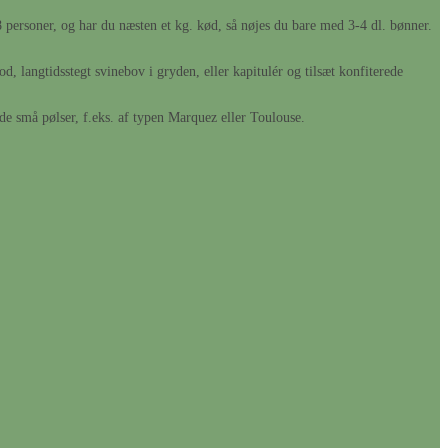
8 personer, og har du næsten et kg. kød, så nøjes du bare med 3-4 dl. bønner.
d, langtidsstegt svinebov i gryden, eller kapitulér og tilsæt konfiterede
ede små pølser, f.eks. af typen Marquez eller Toulouse.