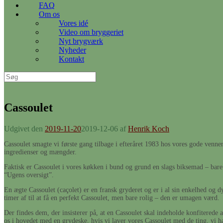
FAQ
Om os
Vores idé
Video om bryggeriet
Nyt brygværk
Nyheder
Kontakt
Søg
efter:
Cassoulet
Udgivet den
2019-11-20
2019-12-06
af
Henrik Koch
Cassoulet smagte vi første gang tilbage i efteråret 1983 hos vores gode venne
ingredienser og mængder.
Faktisk er Cassoulet i vores køkken i bund og grund en slags biksemad – bare b
“Ugens oversigt”.
En ægte Cassoulet (caçolet) er en fransk gryderet og er i al sin enkelhed og 
timer af til at få en perfekt Cassoulet, men bare rolig – den er umagen værd.
Der findes dem, der insisterer på, at en Cassoulet skal indeholde konfiterede 
os i hovedet med en grydeske, hvis vi laver vores Cassoulet med de ting, vi ha