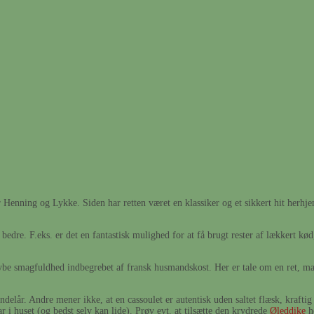
r Henning og Lykke. Siden har retten været en klassiker og et sikkert hit herhje
edre. F.eks. er det en fantastisk mulighed for at få brugt rester af lækkert kø
dybe smagfuldhed indbegrebet af fransk husmandskost. Her er tale om en ret, man
andelår. Andre mener ikke, at en cassoulet er autentisk uden saltet flæsk, krafti
r i huset (og bedst selv kan lide). Prøv evt. at tilsætte den krydrede
Øleddike
he