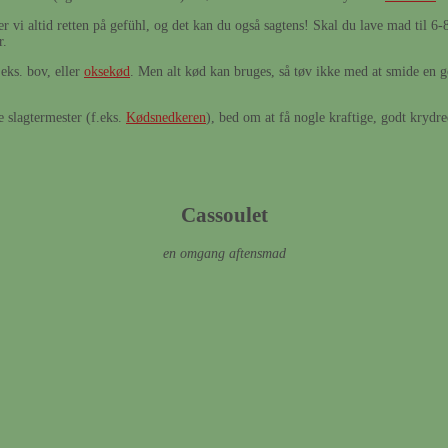
r vi altid retten på gefühl, og det kan du også sagtens! Skal du lave mad til 6-
r.
.eks. bov, eller
oksekød
. Men alt kød kan bruges, så tøv ikke med at smide en go
e slagtermester (f.eks.
Kødsnedkeren
), bed om at få nogle kraftige, godt krydr
Cassoulet
en omgang aftensmad