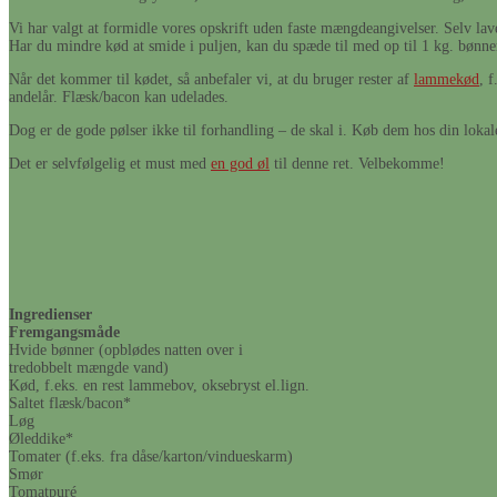
Vi har valgt at formidle vores opskrift uden faste mængdeangivelser. Selv lave
Har du mindre kød at smide i puljen, kan du spæde til med op til 1 kg. bønne
Når det kommer til kødet, så anbefaler vi, at du bruger rester af
lammekød
, f
andelår. Flæsk/bacon kan udelades.
Dog er de gode pølser ikke til forhandling – de skal i. Køb dem hos din lokal
Det er selvfølgelig et must med
en god øl
til denne ret. Velbekomme!
Ingredienser
Fremgangsmåde
Hvide bønner (opblødes natten over i
tredobbelt mængde vand)
Kød, f.eks. en rest lammebov, oksebryst el.lign.
Saltet flæsk/bacon*
Løg
Øleddike*
Tomater (f.eks. fra dåse/karton/vindueskarm)
Smør
Tomatpuré