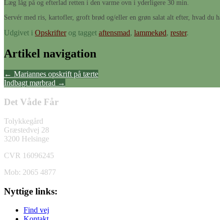
Læg låg på og efterlad retten i den varme ovn i yderligere 30 min.
Servér med ris, kartofler, groft brød og/eller en grøn salat alt efter, hvad du h
Udgivet i
Opskrifter
og tagget
aftensmad
,
lammekød
,
rester
.
Artikel navigation
←
Mariannes opskrift på tærte
Indbagt mørbrad
→
Det Våde Får
Tolykkegård
Græstedvej 28
3200 Helsinge
CVR 16096245
Mob: 2065 4877
Nyttige links:
Find vej
Kontakt