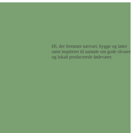
Øl, der fremmer nærvær, hygge og latter
samt inspirerer til samtale om gode råvarer
og lokalt producerede fødevarer.