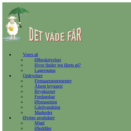
Gå
til
indhold
Vores øl
Ølbeskrivelser
Hvor finder jeg fårets øl?
Lagerstatus
Oplevelser
Firmaarrangementer
Åbent bryggeri
Brygkurser
Fredagsbar
Ølsmagning
Gårdvandring
Markeder
Øvrige produkter
Mjød
Øleddike