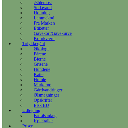
Æblemost
Sodavand
Honning
Lammekød
Fra Marken
Etiketter
Gavekort/Gavekurve
Kornkværn
Tolykkegård
Økologi
Fårene
Bierne
Grisene
Hundene
Katte
Humle
Markerne
Gårdvandringer
Ølsmagninger
Opskrifter
Elsk EU
Udlejning
Fadølsanlæg
Køletrailer
Priser