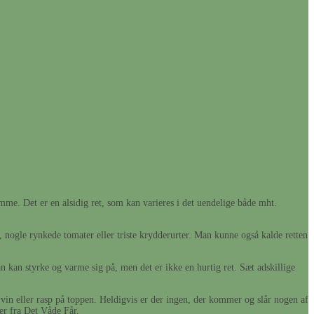
mme. Det er en alsidig ret, som kan varieres i det uendelige både mht.
d, nogle rynkede tomater eller triste krydderurter. Man kunne også kalde retten
 kan styrke og varme sig på, men det er ikke en hurtig ret. Sæt adskillige
g vin eller rasp på toppen. Heldigvis er der ingen, der kommer og slår nogen af
r fra Det Våde Får.