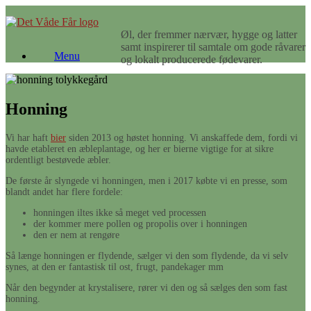
Gå
til
Øl, der fremmer nærvær, hygge og latter
indhold
samt inspirerer til samtale om gode råvarer
Menu
og lokalt producerede fødevarer.
Honning
Vi har haft
bier
siden 2013 og høstet honning. Vi anskaffede dem, fordi vi
havde etableret en æbleplantage, og her er bierne vigtige for at sikre
ordentligt bestøvede æbler.
De første år slyngede vi honningen, men i 2017 købte vi en presse, som
blandt andet har flere fordele:
honningen iltes ikke så meget ved processen
der kommer mere pollen og propolis over i honningen
den er nem at rengøre
Så længe honningen er flydende, sælger vi den som flydende, da vi selv
synes, at den er fantastisk til ost, frugt, pandekager mm
Når den begynder at krystalisere, rører vi den og så sælges den som fast
honning.