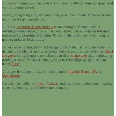
Vi presser honning 2-3 gange over sommeren. Udbyttet kommer an på vind,
vejr og biernes trivsel.
Farven, smagen og konsistensen afhænger af, hvad bierne samler af nektar
og pollen fra gårdens planter.
Vi følger
Danmarks Biavlerforening
s anbefalinger, så honningen er
selvfølgelig uopvarmet, dvs. vi har ikke varmet den op på noget tidspunkt i
processen fra presning til tapning. På den måde bibeholder vi honningens
gode egenskaber bedst muligt.
Du kan købe honningen fra Tolykkegård/Det Våde Får på de markeder, vi
deltager på i løbet af året, eller du kan købe et par glas, når vi holder
Åbent
Bryggeri
. Du skal også være velkommen til at
kontakte os
ang. honning og
produkter heraf. Vi tapper honningen på to forskellige str. glas, se dem
under
Priser
.
Vi bruger honningen i visse øl, blandt andet
Imperial Honey IPA
og
Mandarinfår
.
Desuden fremstiller vi
mjød
,
Vitabrus
(sodavand med hyldeblomst, ingefær,
citron og honning) samt bolsjer med honning.