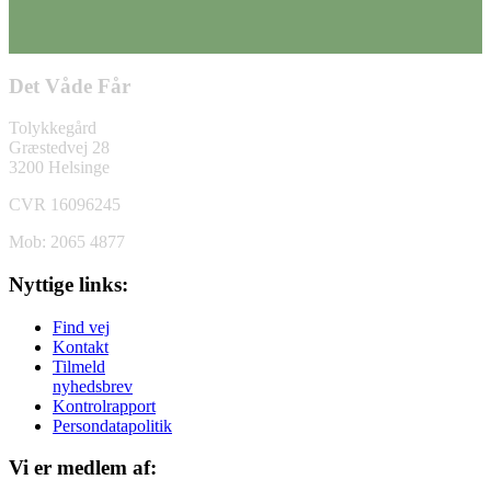
Det Våde Får
Tolykkegård
Græstedvej 28
3200 Helsinge
CVR 16096245
Mob: 2065 4877
Nyttige links:
Find vej
Kontakt
Tilmeld
nyhedsbrev
Kontrolrapport
Persondatapolitik
Vi er medlem af: