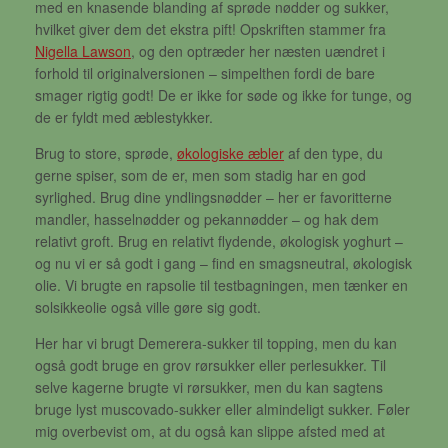
med en knasende blanding af sprøde nødder og sukker,
hvilket giver dem det ekstra pift! Opskriften stammer fra
Nigella Lawson
, og den optræder her næsten uændret i
forhold til originalversionen – simpelthen fordi de bare
smager rigtig godt! De er ikke for søde og ikke for tunge, og
de er fyldt med æblestykker.
Brug to store, sprøde,
økologiske æbler
af den type, du
gerne spiser, som de er, men som stadig har en god
syrlighed. Brug dine yndlingsnødder – her er favoritterne
mandler, hasselnødder og pekannødder – og hak dem
relativt groft. Brug en relativt flydende, økologisk yoghurt –
og nu vi er så godt i gang – find en smagsneutral, økologisk
olie. Vi brugte en rapsolie til testbagningen, men tænker en
solsikkeolie også ville gøre sig godt.
Her har vi brugt Demerera-sukker til topping, men du kan
også godt bruge en grov rørsukker eller perlesukker. Til
selve kagerne brugte vi rørsukker, men du kan sagtens
bruge lyst muscovado-sukker eller almindeligt sukker. Føler
mig overbevist om, at du også kan slippe afsted med at