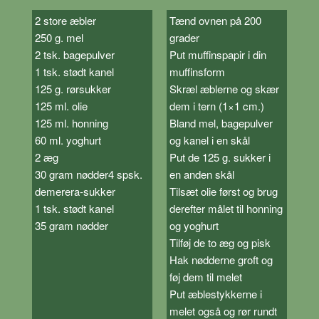
2 store æbler
Tænd ovnen på 200
250 g. mel
grader
2 tsk. bagepulver
Put muffinspapir i din
1 tsk. stødt kanel
muffinsform
125 g. rørsukker
Skræl æblerne og skær
125 ml. olie
dem i tern (1×1 cm.)
125 ml. honning
Bland mel, bagepulver
60 ml. yoghurt
og kanel i en skål
2 æg
Put de 125 g. sukker i
30 gram nødder4 spsk.
en anden skål
demerera-sukker
Tilsæt olie først og brug
1 tsk. stødt kanel
derefter målet til honning
35 gram nødder
og yoghurt
Tilføj de to æg og pisk
Hak nødderne groft og
føj dem til melet
Put æblestykkerne i
melet også og rør rundt