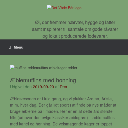
Gå
til
indhold
Øl, der fremmer nærvær, hygge og latter
samt inspirerer til samtale om gode råvarer
og lokalt producerede fødevarer.
Menu
Æblemuffins med honning
Udgivet den
2019-09-20
af
Dea
Æblesæsonen er i fuld gang, og vi plukker Aroma, Arista,
m.m. hver dag. Der går lidt sport i at finde på nye måder at
bruge æblerne på i maden. Her er en af dette års største
hits (ud over den evige klassiker æblegrød) – æblemuffins
med kanel og honning. De velsmagende kager er toppet