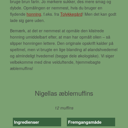
bruge brun farin. Jo mørkere sukker, des mere smag og
dybde. Opmålingen er nemmest, hvis du bruger en
flydende
honning
, f.eks. fra
Tolykkegård
! Men det kan godt
lade sig gøre uden.
Bemærk, at det er nemmest at opmåle den klistrede
honning umiddelbart efter, at man har opmålt olien – så
slipper honningen lettere. Den originale opskrift kalder på
speltmel, men vi brugte en lige blanding af ølandshvedemel
og almindeligt hvedemel (begge dele økologiske). Vi siger
velbekomme med dine velduftende, hjemmebagte
æblemuffins!
Nigellas æblemuffins
12 muffins
Ingredienser
Fremgangsmåde