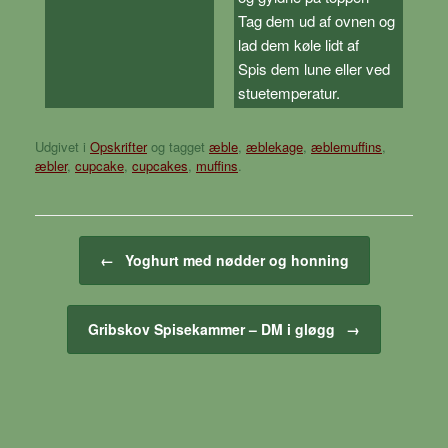
Tag dem ud af ovnen og
lad dem køle lidt af
Spis dem lune eller ved
stuetemperatur.
Udgivet i
Opskrifter
og tagget
æble
,
æblekage
,
æblemuffins
,
æbler
,
cupcake
,
cupcakes
,
muffins
.
Artikel navigation
←
Yoghurt med nødder og honning
Gribskov Spisekammer – DM i gløgg
→